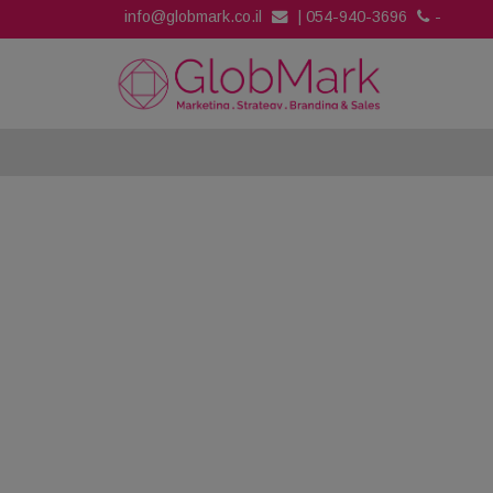
info@globmark.co.il
|
054-940-3696
-