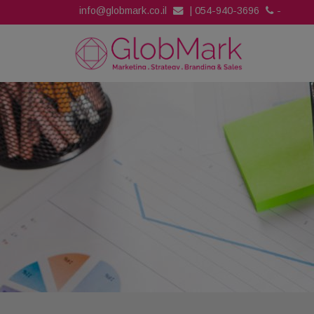
info@globmark.co.il
|
054-940-3696
-