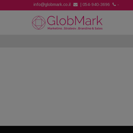
info@globmark.co.il
|
054-940-3696
-