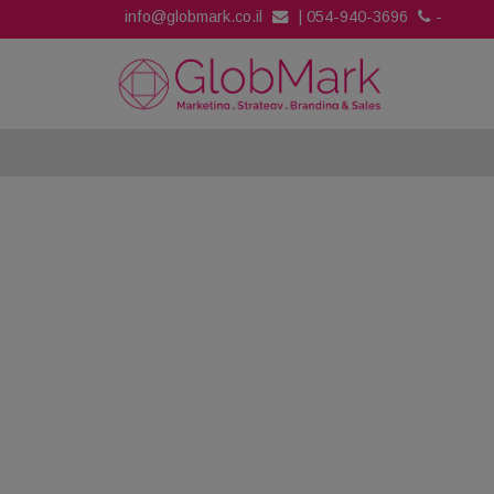
info@globmark.co.il
|
054-940-3696
-