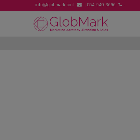
info@globmark.co.il
|
054-940-3696
-