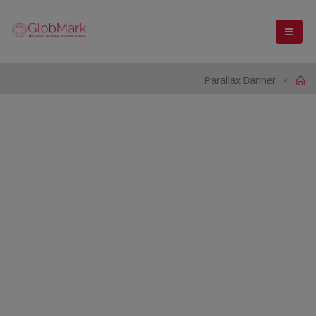
Parallax Banner
Home
CATEGORY
BANNER
Set banners and description for any category of your
website.