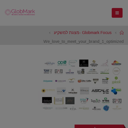
Home
Globmark Focus -מצגת למשקיע
We_love_to_meet_your_brand_1_optimized