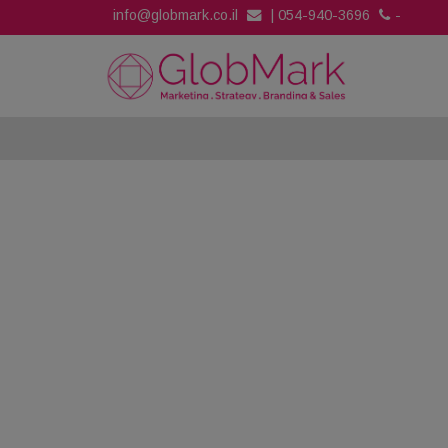
info@globmark.co.il
|
054-940-3696
-