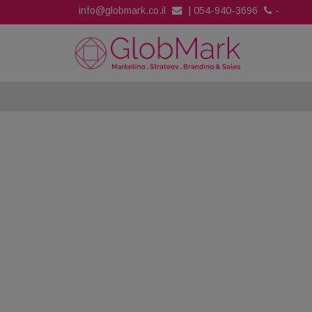
info@globmark.co.il
|
054-940-3696
-