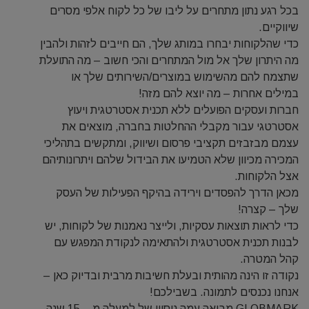
בכל רגע נתון מתחרים על ליבו של כל לקוח אלפי מסרים
שיווקיים.
כדי שהלקוחות יבחרו במותג שלך, הם חייבים לזהות ולהבין
מה היתרון שלך אל מול המתחרים והכי חשוב – מה התועלת
שתצמח להם מהשימוש במוצרים/השירותים שלך או
במילים אחרות – מה יוצא להם מזה!
חברות ועסקים הפועלים ללא תכנית אסטרטגית ויעוץ
אסטרטגי עבור מקבלי ההחלטות בחברה, מוצאים את
עצמם מבזבזים תקציבי פרסום ושיווק, ומתקשים בתהליכי
המכירה מכיוון שלא הטמיעו את הבידול שלהם ויתרונותיהם
אצל הלקוחות.
מכאן הדרך להפסדים וירידה בהיקף הפעילות של העסק
שלך – קצרה!
כדי לראות תוצאות עסקיות, ולייצר נאמנות של לקוחות, יש
לבנות תכנית אסטרטגית ולהתאימה לנקודת המפגש עם
קהל המטרה.
נקודה זו הינה מהותית ובעלת חשיבות מרבית ובדיוק כאן –
אנחנו נכנסים לתמונה. בשבילכם!
GLOBMARK מביאה עמה ניסיון של למעלה מ – 15 שנה,