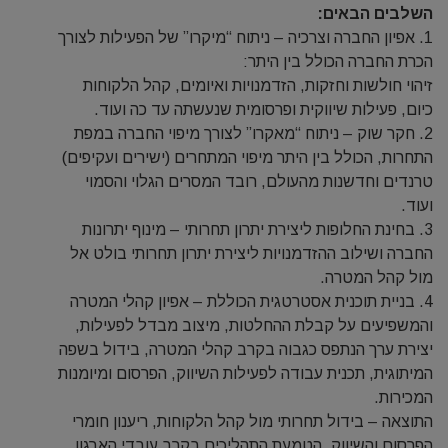
השלבים הבאים:
1. אפיון החברה וצרכיה – ניתוח “מיקרו” של הפעילות לצורך
הכרת החברה הכולל בין היתר:
זיהוי חולשות וחזקות, הזדמנויות ואיומים, קהל הלקוחות
כיום, פעילות שיווקית ופרסומית שנעשתה עד כה ועוד.
2. חקר שוק – ניתוח “מאקרו” לצורך מיפוי החברה במפת
התחרות, הכולל בין היתר מיפוי המתחרים (ישירים ועקיפים)
טרנדים וחדשנות מהעולם, רובד המסרים הגלוי והסמוי
ועוד.
3. בחינת החלופות ליצירת יתרון תחרותי – מינוף יתרונות
החברה ושילוב ההזדמנויות ליצירת יתרון תחרותי בולט אל
מול קהל המטרה.
4. בניית תוכנית אסטרטגית הכוללת – אפיון קהלי המטרה
והמשפיעים על קבלת ההחלטות, מיצוב מבדל לפעילות,
יצירת ערך הנתפס כגבוה בקרב קהלי המטרה, בידול בשפה
המיתוגית, תכנית עבודה לפעילות השיווק, הפרסום ומיומנות
המכירות.
התוצאה – בידול תחרותי מול קהל הלקוחות, ריענון חומרי
הפרסום והשיווק, הטמעת התהליכים בקרב עובדי הארגון