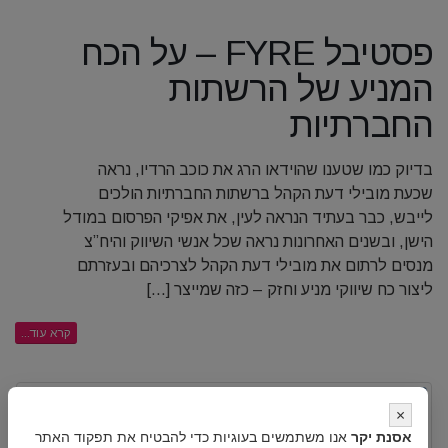
פסטיבל FYRE – על הכח
המניע של הרשתות
החברתיות
בדיוק כמו שטענו שהוידאו הרג את כוכב הרדיו, נראה
שכעת מובילי דעת הקהל ברשתות החברתיות הולכים
לייבש, כבר בעתיד הנראה לעין, את אפיקי הפרסום במודל
הישן, ובשנים האחרונות נראה שכל אנשי השיווק והיח”צ
מנסים לרתום את מובילי דעת הקהל לצרכיהם ובעזרתם
ליצור כח שיווקי מניע וחזק – כזה שמייצר [...]
קרא עוד...
×
אסנת יקר
אנו משתמשים בעוגיות כדי להבטיח את תפקוד האתר