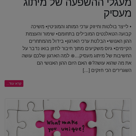
מעגלי ההשפעה של מיתוג
מעסיק
• לייצר בולטות וחיזוק ערכי המותג והמוניטין• משיכה
קבועה הטאלנטים המובילים בתחומם• שימור והעצמת
ההון האנושי• הבלטת ערכי הארגון• בידול מהמתחרים
הקיימים• גיוס משקיעים מתוך חיבור לחזון בואו נדבר על
החשיבות של מיתוג מעסיק…⊗ למה הארגון שלכם עושה
את מה שהוא עושה?⊗ האם היום ההון האנושי הם
השגרירים הכי חזקים [...]
קרא עוד...