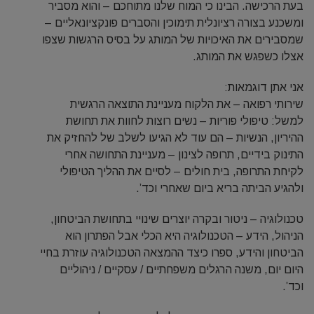
בעת הרכישה. הבינו כי המוח שלנו מתוחכם – והוא מסביר
ומשכנע בצורה רציונלית תימוכין והסברים פונקציונאליים –
שמסבירים את האיכויות של המותג על בסיס הרגשות שצפו
אצלו כשפגש את המותג.
אני אתן דוגמאות:
שירותי רפואה – את הלקוח מעניינת התוצאה הרגשית
למשל: טיפולי פוריות – נשים רוצות לחוות את תחושת
ההיריון, הנשיות – הם עוד לא הגיעו לשלב של להחזיק את
התינוק בידיים, תרופה לצינון – מעניינת התחושה אחרי
לקיחת התרופה, בית חולים – לסיים את ההליך הטיפולי
ולהגיע הביתה בריא ביום שאחרי וכד’.
טכנולוגיה – ניטור ובקרה יוצרים שינויי בתחושת הביטחון,
הניהול, הידע – הטכנולוגיה היא הכלי אבל הפתרון הוא
הביטחון והידע, ספרו כיצד ההמצאה הטכנולוגיה עוזרת בחיי
היום יום, משנה הרגלים משפחתיים / עסקיים / ניהוליים
וכד’.