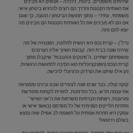
שירותים משפטיים, ביטוח, כלכלה – אנשים לא מבינים
את האותיות הקטנות והדרך הם רוצים להרגיש ביטחון אישי,
משפחתי, עתידי – מתוך תחושת הביטחון / ההגנה, כך שגם
אם הם לא מבינים את כל האותיות הקטנות הם מבינים מה
יוצא להם מזה.
נדל”ן – קניית נכס היא רגשית לחלוטין, הפנטזיה של מה
שיהיה שונה בבית הזה, קבוצת השיוך אליה הצרכנים
ומשפחתם ישתייכו, ה”פינוקים וההטבות” שיקבלו מתוך
קניית הנכס (הפונקציונליות הוא הסיבה לתחושות הרגשיות,
והן אילו שיתנו את הצידוק הרציונלי לרכישה.
קוקה קולה, כבר שנים פונה לצעירים שבנו ובינינו וממציאה
את עצמה חדש, בכל הזדמנות, לחוויית לקוחות מחודשת
ומרעננת, רשתות חברתיות משרתות את ה”אני האישי”
ותחרות הלייקים הפנימית של כל מפרסם (באשר אישי או
עסקי) היא תחרות אמתית על תשומת לב אפילו שזה נמצא
בעולם וירטואלי