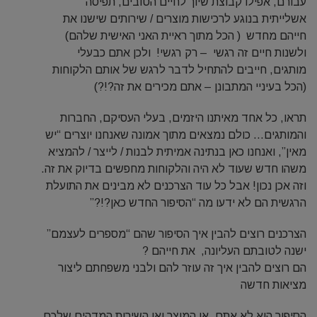
עבורם, אפילו קבוצת שיוך לחיים הטובים, תפיסה
אשלייתית בנוגע לרכישות מוצרים / שירותים שישנו את
חייהם מחדש ( הכל מתוך ראיית האני האישית שלהם)
ולשנות חיים זה רגשי – רק רגשי! ולכן אתם כבעלי
מותגים, חייבים להתחיל לדבר לרגש של אותם הלקוחות
(הכל בעיניי המתבונן – אתם מכירים את זה?!?)
תראו, כל אחד מאיתנו היזמים, בעלי העסיקם, החברות
והמותגים… כולם נמצאים מתוך אמונה שאנחנו יוצרים “יש
מאין”, ואנחנו כאן בנתינה אמיתית לבנות / לייצר / להמציא
משהו חדש שעוד לא היה והלקוחות מחפשים בדיוק את זה.
וזה אכן נכון! אבל כל עוד הצרכנים לא מבינים את התועלת
הרגשית הם לא ידעו מה “הסיפור החדש כאן?!?”
הצרכנים רוצים להבין איך הסיפור שהם “מספרים לעצמם”
ישנה לטובתם העליונה, את חייהם ?
הם רוצים להבין איך זה עוזר להם ולבני משפחתם ליצור
מציאות חדשה
הסיפור הוא לא אתם, או המוצר ואו השירות המדהים שלכם