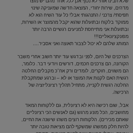
שלא תבינו אותי לא נכון! אכן לכל אחד מהם יש מוצר
מדהים, שירות יחודי, המצאה חדשה שמעניקה שינוי
תפיסתי/ צרכני / התנהגותי אבל! כל עוד השיח הוא לא
ממוקד בלקוח ובתועלות שהוא יקבל מהמוצר או השירות,
ובתועלות אני מתייחסת למניעים רגשיים הרבה יותר
מפונקציונאליים!!!
המותג שלהם לא יכול לצבור תאוצה ואני אסביר….
הצרכנים של היום, לפני ובדגש עוד יותר חשוב אחרי משבר
הקורונה, הם צרכנים חכמים, דורשים ויודעי דבר. כלומר,
הם משווים, חוקרים, לומדים ורק אח”כ מקבלים החלטה
רגשית האם לקנות את המוצר או לא – וברגע שמתקבלת
החלטה רגשית לקנייה, מתחיל תהליך רציונליזציה של
הרכישה.
אבל, שום רכישה היא לא רציונלית, גם ללקוחות המאד
מחושבים, הכל מונע מרגש (גם לאנשים הכי רציונליים
שאתם מכירים). הלקוחות רוצים משהו שישנה את החיים,
להיות חלק ממשהו שמשקף להם מציאות טובה יותר